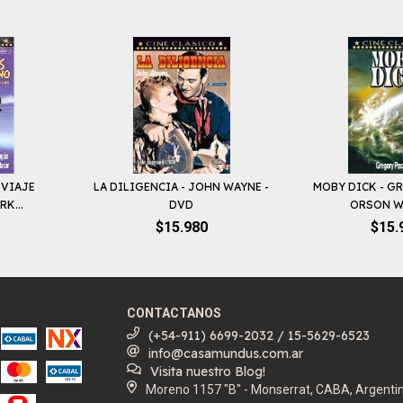
 VIAJE
LA DILIGENCIA - JOHN WAYNE -
MOBY DICK - G
K...
DVD
ORSON WE
$15.980
$15.
CONTACTANOS
(+54-911) 6699-2032 / 15-5629-6523
info@casamundus.com.ar
Visita nuestro Blog!
Moreno 1157 "B" - Monserrat, CABA, Argenti