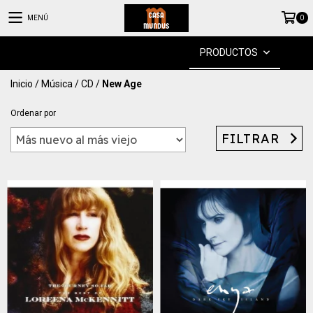
MENÚ
0
PRODUCTOS
Inicio
/
Música
/
CD
/
New Age
Ordenar por
FILTRAR