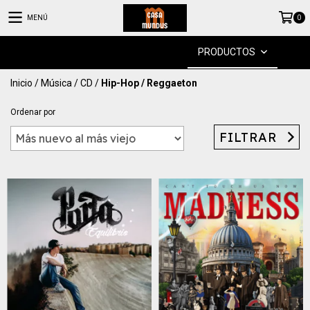
MENÚ
0
PRODUCTOS
Inicio
/
Música
/
CD
/
Hip-Hop / Reggaeton
Ordenar por
FILTRAR